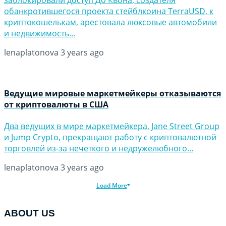
обанкротившегося проекта стейблкоина TerraUSD, к
криптокошелькам, арестовала люксовые автомобили
и недвижимость...
lenaplatonova
3 years ago
Ведущие мировые маркетмейкеры отказываются
от криптовалюты в США
Два ведущих в мире маркетмейкера, Jane Street Group
и Jump Crypto, прекращают работу с криптовалютной
торговлей из-за нечеткого и недружелюбного...
lenaplatonova
3 years ago
Load More
ABOUT US