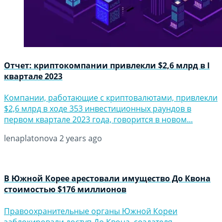
Отчет: криптокомпании привлекли $2,6 млрд в I
квартале 2023
Компании, работающие с криптовалютами, привлекли
$2,6 млрд в ходе 353 инвестиционных раундов в
первом квартале 2023 года, говорится в новом...
lenaplatonova
2 years ago
В Южной Корее арестовали имущество До Квона
стоимостью $176 миллионов
Правоохранительные органы Южной Кореи
заблокировали доступ До Квона, создателя