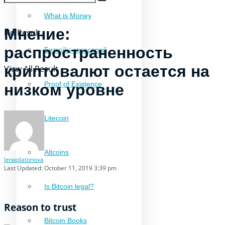
What is Money
Мнение:
No Result
распространенность
Биткойн-глоссарий
криптовалют остается на
View All Result
Proof of Existence
низком уровне
Litecoin
Altcoins
lenaplatonova
Last Updated: October 11, 2019 3:39 pm
Is Bitcoin legal?
Reason to trust
Bitcoin Books