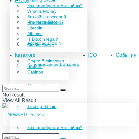
Trading Bitcoin
F.A.Q
Как приобрести Биткойны?
What is Money
Биткойн-глоссарий
Что такое Bitcoin?
Proof of Existence
Litecoin
Altcoins
Is Bitcoin legal?
Accepting Bitcoin
Bitcoin Books
Каталог
ICO
События
Crypto Businesses
Использование Биткойна
Brokers
Casinos
Mining Bitcoin
No Result
View All Result
Trading Bitcoin
Как приобрести Биткойны?