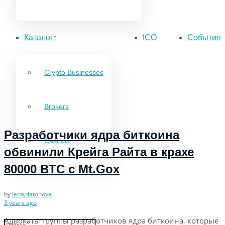
Каталог
ICO
События
Crypto Businesses
Brokers
Разработчики ядра биткоина
Casinos
обвинили Крейга Райта в крахе
80000 BTC с Mt.Gox
by
lenaplatonova
3 years ago
Адвокаты группы разработчиков ядра биткоина, которые