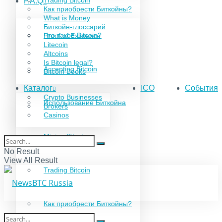
Trading Bitcoin
F.A.Q
Как приобрести Биткойны?
What is Money
Биткойн-глоссарий
Что такое Bitcoin?
Proof of Existence
Litecoin
Altcoins
Is Bitcoin legal?
Accepting Bitcoin
Bitcoin Books
Каталог
ICO
События
Crypto Businesses
Использование Биткойна
Brokers
Casinos
Mining Bitcoin
No Result
View All Result
Trading Bitcoin
Как приобрести Биткойны?