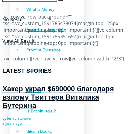
What is Money
[vc_row vc_row_background=””
No Result
css=”.vc_custom_1591785478074{margin-top: -25px
!important;padding-top: 0px !important;}”][vc_column
Биткойн-глоссарий
css=”.vc_custom_1591785391697{margin-top: 0px
View All Result
!important;padding-top: 0px !important;}”]
Proof of Existence
[/vc_column][/vc_row][vc_row][vc_column width=”2/3″]
LATEST STORIES
Litecoin
Хакер украл $690000 благодаря
Altcoins
взлому Твиттера Виталика
Бутерина
Is Bitcoin legal?
by
lenaplatonova
3 years ago
Bitcoin Books